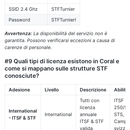
SSID 2.4 Ghz
STFTurnier
Password
STFTurnier!
Avvertenza:
La disponibilità del servizio non è
garantita. Possono verificarsi eccezioni a causa di
carenze di personale.
#9 Quali tipi di licenza esistono in Coral e
come si mappano sulle strutture STF
conosciute?
Adesione
Livello
Descrizione
Abilita
Tutti con
ITSF
licenza
250/50
International
International
annuale
STS, S
- ITSF & STF
ITSF & STF
Campi
valida
svizze