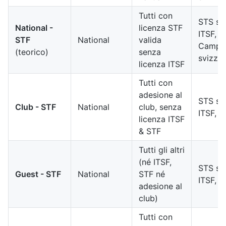
Tutti con
STS se
National -
licenza STF
ITSF, S
STF
National
valida
Campi
(teorico)
senza
svizze
licenza ITSF
Tutti con
adesione al
STS se
Club - STF
National
club, senza
ITSF, 
licenza ITSF
& STF
Tutti gli altri
(né ITSF,
STS se
Guest - STF
National
STF né
ITSF, 
adesione al
club)
Tutti con