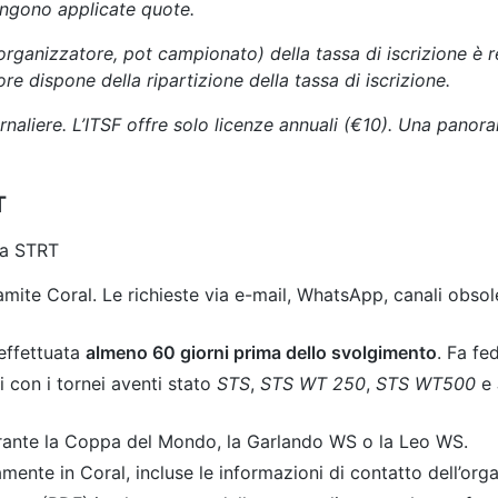
engono applicate quote.
organizzatore, pot campionato) della tassa di iscrizione è 
ore dispone della ripartizione della tassa di iscrizione.
naliere. L’ITSF offre solo licenze annuali (€10). Una panorami
T
ria STRT
ramite Coral. Le richieste via e-mail, WhatsApp, canali obsol
 effettuata
almeno 60 giorni prima dello svolgimento
. Fa fe
i con i tornei aventi stato
STS
,
STS WT 250
,
STS WT500
e
rante la Coppa del Mondo, la Garlando WS o la Leo WS.
amente in Coral, incluse le informazioni di contatto dell’org