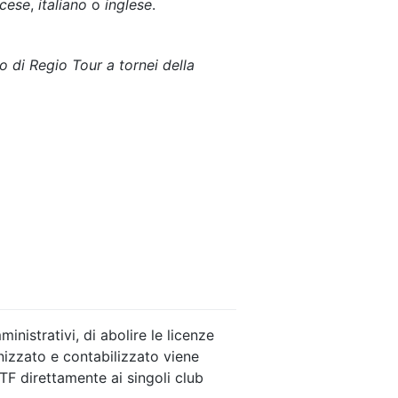
ncese
,
italiano
o
inglese
.
to di Regio Tour a tornei della
inistrativi, di abolire le licenze
anizzato e contabilizzato viene
TF direttamente ai singoli club