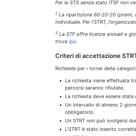
Per le STS senza stato ITSF non v
2
La ripartizione 60-20-20 (premi, 
individuale. Per l’STRT, l’organizzat
3
La STF offre licenze annuali e gior
trova
qui
.
Criteri di accettazione STR
Richieste per i tornei della catego
La richiesta viene effettuata t
percorsi saranno rifiutate.
La richiesta deve essere stata
Un intervallo di almeno 2 giorn
obbligatorio.
Un STRT non può svolgersi du
L’STRT è stato inserito corrett