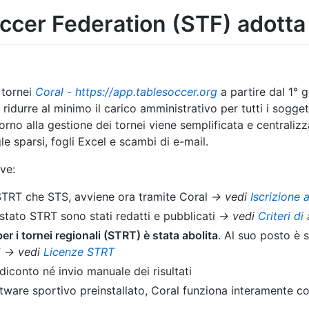
ccer Federation (STF) adotta
 tornei
Coral - https://app.tablesoccer.org
a partire dal 1° 
 ridurre al minimo il carico amministrativo per tutti i sogg
rno alla gestione dei tornei viene semplificata e centralizza
 sparsi, fogli Excel e scambi di e-mail.
ve:
ia STRT che STS, avviene ora tramite Coral
→ vedi
Iscrizione 
o stato STRT sono stati redatti e pubblicati
→ vedi
Criteri di
er i tornei regionali (STRT) è stata abolita
. Al suo posto è 
T
→ vedi
Licenze STRT
iconto né invio manuale dei risultati
ftware sportivo preinstallato, Coral funziona interamente 