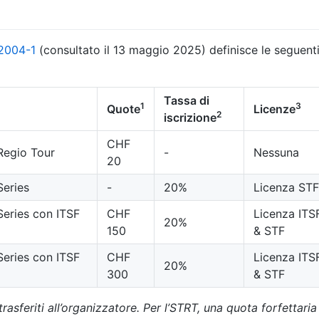
.2004-1
(consultato il 13 maggio 2025) definisce le seguenti
Tassa di
1
3
Quote
Licenze
2
iscrizione
CHF
Regio Tour
-
Nessuna
20
Series
-
20%
Licenza STF
Series con ITSF
CHF
Licenza ITS
20%
150
& STF
Series con ITSF
CHF
Licenza ITS
20%
300
& STF
asferiti all’organizzatore. Per l’STRT, una quota forfettaria 