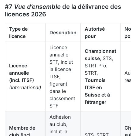
#7
Vue d’ensemble
de la délivrance des
licences 2026
Type de
Autorisé
Non 
Description
licence
pour
pour
Licence
Championnat
annuelle
suisse
, STS,
STF, inclut
Licence
STRT Pro,
la licence
annuelle
STRT,
Aucu
ITSF,
(incl. ITSF)
Tournois
restr
figurant
(International)
ITSF en
dans le
Suisse et à
classement
l’étranger
STF
Adhésion
au club,
Membre de
Cham
inclut la
club (incl.
STS, STRT
suis