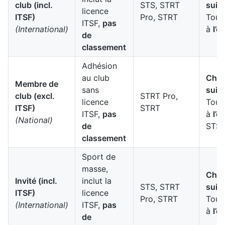
club (incl.
STS, STRT
suis
licence
ITSF)
Pro, STRT
Tour
ITSF,
pas
(International)
à
l’é
de
classement
Adhésion
au club
Cham
Membre de
sans
suis
club (excl.
STRT Pro,
licence
Tour
ITSF)
STRT
ITSF,
pas
à
l’é
(National)
de
STS
classement
Sport de
masse,
Cham
Invité (incl.
inclut la
STS, STRT
suis
ITSF)
licence
Pro, STRT
Tour
(International)
ITSF,
pas
à
l’é
de