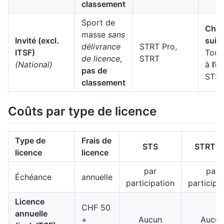
classement
Sport de
Cham
masse
sans
Invité (excl.
suis
délivrance
STRT Pro,
ITSF)
Tour
de licence
,
STRT
(National)
à
l’é
pas de
STS
classement
Coûts par type de licence
Type de
Frais de
STS
STRT P
licence
licence
par
par
Échéance
annuelle
participation
participa
Licence
CHF 50
annuelle
+
Aucun
Aucun