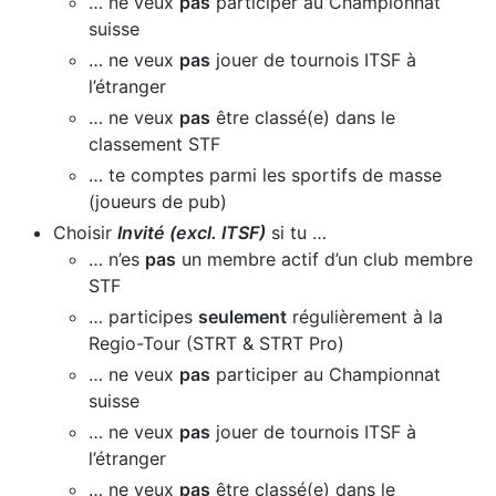
… ne veux
pas
participer au Championnat
suisse
… ne veux
pas
jouer de tournois ITSF à
l’étranger
… ne veux
pas
être classé(e) dans le
classement STF
… te comptes parmi les sportifs de masse
(joueurs de pub)
Choisir
Invité (excl. ITSF)
si tu …
… n’es
pas
un membre actif d’un club membre
STF
… participes
seulement
régulièrement à la
Regio-Tour (STRT & STRT Pro)
… ne veux
pas
participer au Championnat
suisse
… ne veux
pas
jouer de tournois ITSF à
l’étranger
… ne veux
pas
être classé(e) dans le