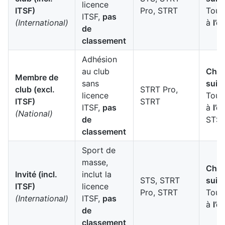
licence
ITSF)
Pro, STRT
Tour
ITSF,
pas
(International)
à
l’é
de
classement
Adhésion
au club
Cham
Membre de
sans
suis
club (excl.
STRT Pro,
licence
Tour
ITSF)
STRT
ITSF,
pas
à
l’é
(National)
de
STS
classement
Sport de
masse,
Cham
Invité (incl.
inclut la
STS, STRT
suis
ITSF)
licence
Pro, STRT
Tour
(International)
ITSF,
pas
à
l’é
de
classement