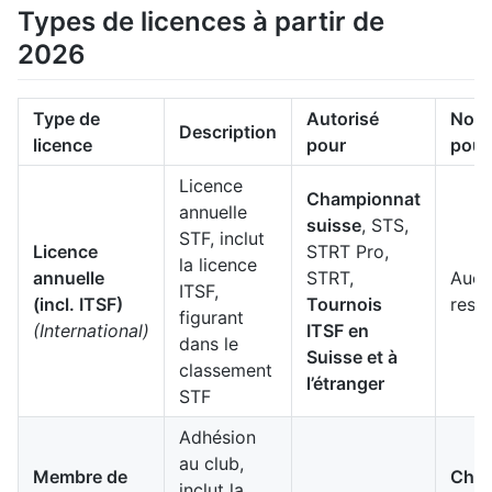
Types de licences à partir de
2026
Type de
Autorisé
Non 
Description
licence
pour
pour
Licence
Championnat
annuelle
suisse
, STS,
STF, inclut
Licence
STRT Pro,
la licence
annuelle
STRT,
Aucu
ITSF,
(incl. ITSF)
Tournois
restr
figurant
(International)
ITSF en
dans le
Suisse et à
classement
l’étranger
STF
Adhésion
au club,
Membre de
Cham
inclut la