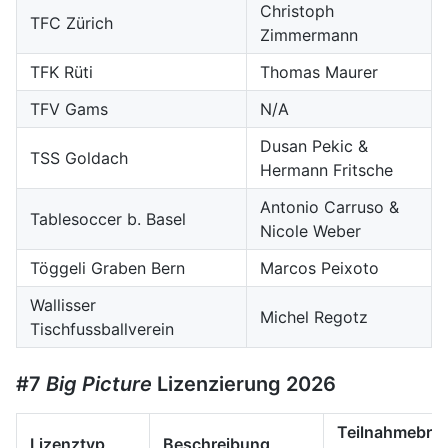
Christoph
TFC Zürich
Zimmermann
TFK Rüti
Thomas Maurer
TFV Gams
N/A
Dusan Pekic &
TSS Goldach
Hermann Fritsche
Antonio Carruso &
Tablesoccer b. Basel
Nicole Weber
Töggeli Graben Bern
Marcos Peixoto
Wallisser
Michel Regotz
Tischfussballverein
#7
Big Picture
Lizenzierung 2026
Teilnahmebrec
Lizenztyp
Beschreibung