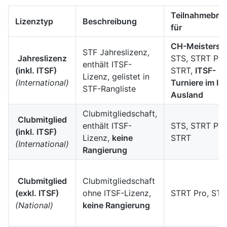
Teilnahmebrec
Lizenztyp
Beschreibung
für
CH-Meistersc
STF Jahreslizenz,
Jahreslizenz
STS, STRT Pro
enthält ITSF-
(inkl. ITSF)
STRT,
ITSF-
Lizenz, gelistet in
(International)
Turniere im In
STF-Rangliste
Ausland
Clubmitgliedschaft,
Clubmitglied
enthält ITSF-
STS, STRT Pro
(inkl. ITSF)
Lizenz,
keine
STRT
(International)
Rangierung
Clubmitglied
Clubmitgliedschaft
(exkl. ITSF)
ohne ITSF-Lizenz,
STRT Pro, ST
(National)
keine Rangierung