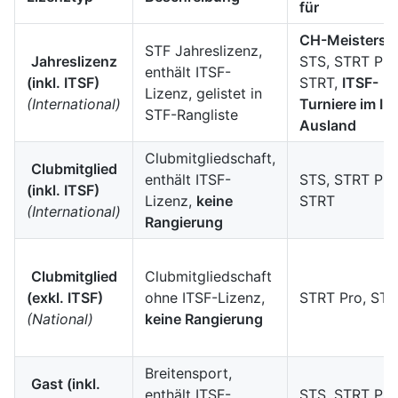
für
CH-Meistersc
STF Jahreslizenz,
Jahreslizenz
STS, STRT Pro
enthält ITSF-
(inkl. ITSF)
STRT,
ITSF-
Lizenz, gelistet in
(International)
Turniere im In
STF-Rangliste
Ausland
Clubmitgliedschaft,
Clubmitglied
enthält ITSF-
STS, STRT Pro
(inkl. ITSF)
Lizenz,
keine
STRT
(International)
Rangierung
Clubmitglied
Clubmitgliedschaft
(exkl. ITSF)
ohne ITSF-Lizenz,
STRT Pro, ST
(National)
keine Rangierung
Breitensport,
Gast (inkl.
enthält ITSF-
STS, STRT Pro