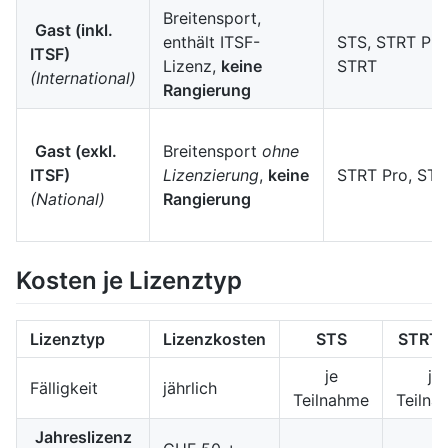
Breitensport,
Gast (inkl.
enthält ITSF-
STS, STRT Pro
ITSF)
Lizenz,
keine
STRT
(International)
Rangierung
Gast (exkl.
Breitensport
ohne
ITSF)
Lizenzierung
,
keine
STRT Pro, ST
(National)
Rangierung
Kosten je Lizenztyp
Lizenztyp
Lizenzkosten
STS
STRT 
je
je
Fälligkeit
jährlich
Teilnahme
Teilna
Jahreslizenz